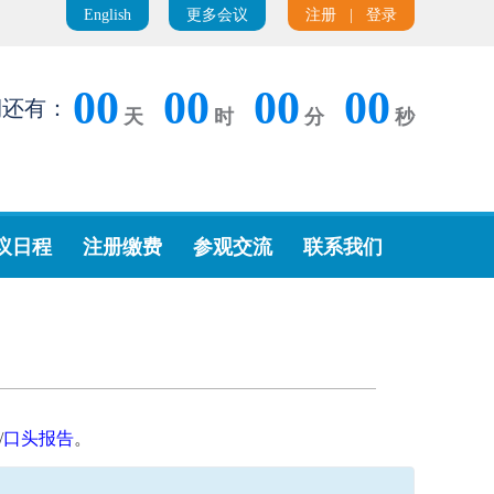
English
更多会议
注册
|
登录
00
00
00
00
期还有：
天
时
分
秒
议日程
注册缴费
参观交流
联系我们
/
口头报告
。