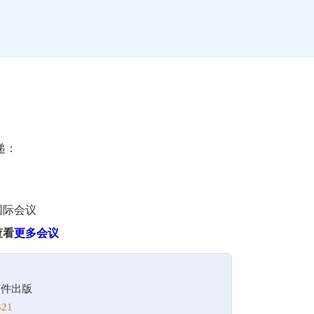
递：
国际会议
查看
更多会议
！
稿件出版
21