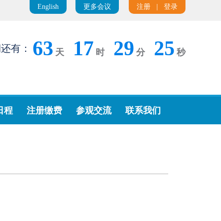
English
更多会议
注册
|
登录
63
17
29
25
期还有：
天
时
分
秒
日程
注册缴费
参观交流
联系我们